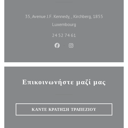
35, Avenue J.F. Kennedy, , Kirchberg, 1855
((ανοίγει σε νέο παράθυρο))
Luxembourg
24 52 74 61
Facebook ((ανοίγει σε νέο παράθυ
Instagram ((ανοίγει σε νέο
Επικοινωνήστε μαζί μας
ΚΆΝΤΕ ΚΡΆΤΗΣΗ ΤΡΑΠΕΖΙΟΎ