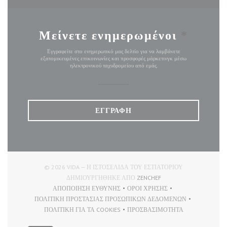
Μείνετε ενημερωμένοι
*
Εγγραφείτε στο ενημερωτικό μας δελτίο για να λαμβάνετε
εξατομικευμένες επικοινωνίες και προσφορές μάρκετινγκ μέσω
ηλεκτρονικού ταχυδρομείου από εμάς.
ΕΓΓΡΑΦΉ
© 2026 VIDA — Η ΙΣΤΟΣΕΛΊΔΑ ΤΟΥ ΕΣΤΙΑΤΟΡΊΟΥ
((ΑΝΟΊΓΕΙ ΣΕ ΝΈΟ ΠΑ
ΔΗΜΙΟΥΡΓΉΘΗΚΕ ΑΠΌ
ZENCHEF
ΑΠΟΠΟΊΗΣΗ ΕΥΘΎΝΗΣ
ΌΡΟΙ ΧΡΉΣΗΣ
((ΑΝΟΊΓΕΙ ΣΕ ΝΈΟ ΠΑΡΆΘΥΡΟ))
((ΑΝΟΊΓΕΙ ΣΕ ΝΈΟ ΠΑΡΆΘ
ΠΟΛΙΤΙΚΉ ΠΡΟΣΤΑΣΊΑΣ ΠΡΟΣΩΠΙΚΏΝ ΔΕΔΟΜΈΝΩΝ
((ΑΝΟΊΓΕΙ ΣΕ ΝΈΟ ΠΑΡΆΘΥΡΟ))
ΠΟΛΙΤΙΚΉ ΓΙΑ ΤΑ COOKIES
ΠΡΟΣΒΑΣΙΜΌΤΗΤΑ
((ΑΝΟΊΓΕΙ ΣΕ ΝΈΟ ΠΑΡΆΘΥΡΟ))
((ΑΝΟΊΓΕΙ ΣΕ ΝΈΟ ΠΑΡΆ