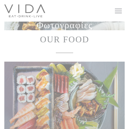
Πίνακας διαχείρισης "Μπισκότων" (Cookies)
Φωτογραφίες
OUR FOOD