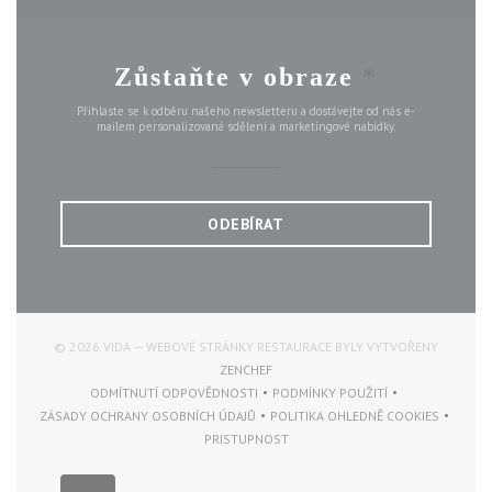
Zůstaňte v obraze
*
Přihlaste se k odběru našeho newsletteru a dostávejte od nás e-
mailem personalizovaná sdělení a marketingové nabídky.
ODEBÍRAT
© 2026 VIDA — WEBOVÉ STRÁNKY RESTAURACE BYLY VYTVOŘENY
((OTEVŘE SE V NOVÉM OKNĚ))
ZENCHEF
ODMÍTNUTÍ ODPOVĚDNOSTI
PODMÍNKY POUŽITÍ
((OTEVŘE SE V NOVÉM OKNĚ))
((OTEVŘE SE V NOVÉM OKN
ZÁSADY OCHRANY OSOBNÍCH ÚDAJŮ
POLITIKA OHLEDNĚ COOKIES
((OTEVŘE SE V NOVÉM OKNĚ))
((OTEVŘE SE V NOVÉM
PRISTUPNOST
((OTEVŘE SE V NOVÉM OKNĚ))