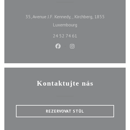
35, Avenue J.F. Kennedy, , Kirchberg, 1855
((otevře se v novém okně))
Luxembourg
24 52 74 61
Facebook ((otevře se v novém ok
Instagram ((otevře se v n
Kontaktujte nás
REZERVOVAT STŮL