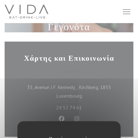
Πίνακας διαχείρισης "Μπισκότων" (Cookies)
Γεγονότα
Χάρτης και Επικοινωνία
35, Avenue J.F. Kennedy, , Kirchberg, 1855
((ανοίγει σε νέο παράθυρο))
Luxembourg
24 52 74 61
Facebook ((ανοίγει σε νέο παράθυ
Instagram ((ανοίγει σε νέο