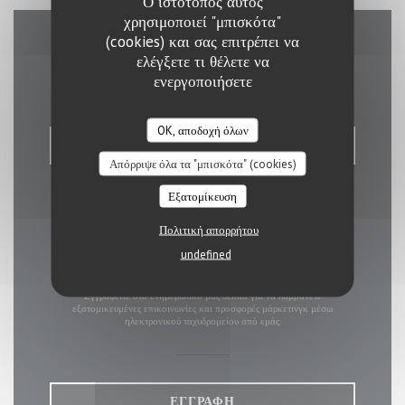
Ο ιστότοπος αυτός
χρησιμοποιεί "μπισκότα"
(cookies) και σας επιτρέπει να
Επικοινωνήστε μαζί μας
ελέγξετε τι θέλετε να
ενεργοποιήσετε
OK, αποδοχή όλων
ΚΆΝΤΕ ΚΡΆΤΗΣΗ ΤΡΑΠΕΖΙΟΎ
Απόρριψε όλα τα "μπισκότα" (cookies)
Εξατομίκευση
Πολιτική απορρήτου
undefined
Μείνετε ενημερωμένοι
*
Εγγραφείτε στο ενημερωτικό μας δελτίο για να λαμβάνετε
εξατομικευμένες επικοινωνίες και προσφορές μάρκετινγκ μέσω
ηλεκτρονικού ταχυδρομείου από εμάς.
ΕΓΓΡΑΦΉ