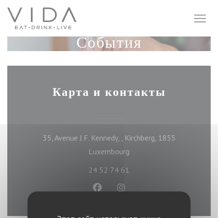
Панель управления cookies
События
Карта и контакты
35, Avenue J.F. Kennedy, , Kirchberg, 1855
((открывается в новом окн
Luxembourg
24 52 74 61
Facebook ((открывается в новом
Instagram ((открывается 