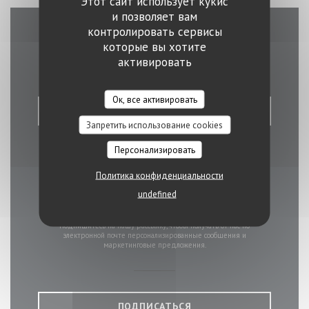
Этот сайт использует кукис
и позволяет вам
контролировать сервисы
Связь с нами
которые вы хотите
активировать
Ок, все активировать
ЗАБРОНИРОВАТЬ СТОЛИК
Запретить использование cookies
Персонализировать
Политика конфиденциальности
undefined
Будьте в курсе новостей
*
Подпишитесь на нашу рассылку, чтобы получать от нас по
электронной почте персонализированные сообщения и
маркетинговые предложения.
ПОДПИСАТЬСЯ