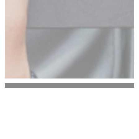
Vida
At VIDA we offer authentic, hand crafted fusion
cuisine of excellent quality and invite you to try