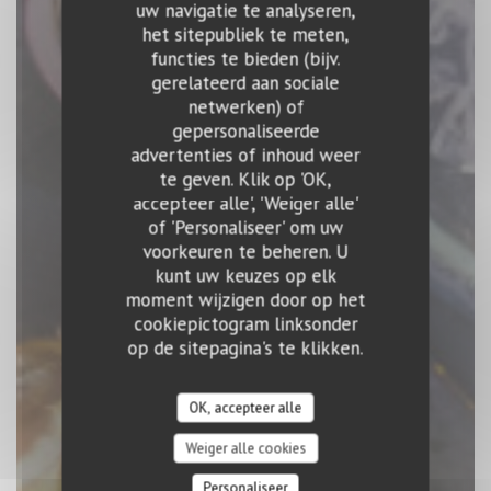
uw navigatie te analyseren,
het sitepubliek te meten,
functies te bieden (bijv.
gerelateerd aan sociale
Vida
netwerken) of
gepersonaliseerde
advertenties of inhoud weer
RESTAURANT & BAR
|
LUXEMBOURG
te geven. Klik op 'OK,
accepteer alle', 'Weiger alle'
RESERVEER EEN TAFEL
of 'Personaliseer' om uw
voorkeuren te beheren. U
kunt uw keuzes op elk
moment wijzigen door op het
cookiepictogram linksonder
op de sitepagina's te klikken.
OK, accepteer alle
Weiger alle cookies
Personaliseer