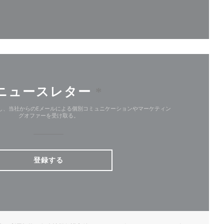
で開きます))
ィンドウで開きます))
ニュースレター
*
し、当社からのEメールによる個別コミュニケーションやマーケティン
グオファーを受け取る。
登録する