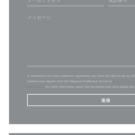
In accordance with data protection regulations, you have the right to opt out 
residents can register with the Telephone Preference Service at
tpsonline.org.uk
donotcall.gov
. For more information about how we process your data, please see