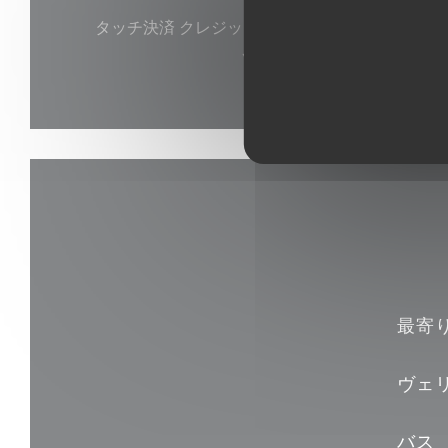
タッチ決済 クレジットカード, チケ・レストラン (食券
ック, アメックス, カルトブ
最寄
ヴェ
バス