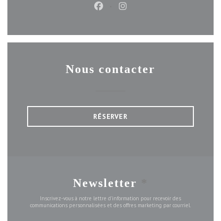
Facebook ((ouvre une nouvelle f
Instagram ((ouvre une nou
Nous contacter
RÉSERVER
Newsletter
*
Inscrivez-vous à notre lettre d'information pour recevoir des
communications personnalisées et des offres marketing par courriel.