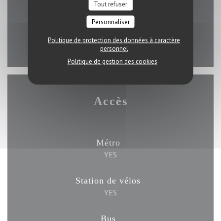
Tout refuser
Dimanche
Personnaliser
11h45 - 14h00
18h00 - 21h00
•
Politique de protection des données à caractère
personnel
Politique de gestion des cookies
Accès
Métro
YES
Station de vélos
YES
Bus