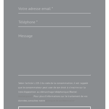
Selon l'article L.223-2 du code de la consommation, il est rappelé
que le consommateur peut user de son droit à s'inscrire sur la
liste d'opposition au démarchage téléphonique Bloctel :
bloctel.gouv.fr
. Pour plus d'informations sur le traitement de vos
données, consultez notre
politique de confidentialité
.