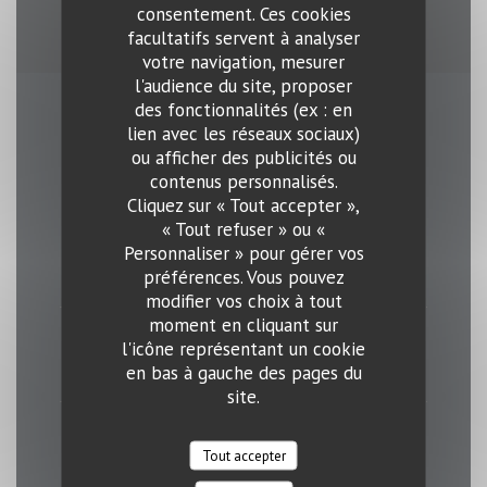
consentement. Ces cookies
Bleue
facultatifs servent à analyser
votre navigation, mesurer
l'audience du site, proposer
des fonctionnalités (ex : en
Horaires
lien avec les réseaux sociaux)
ou afficher des publicités ou
contenus personnalisés.
Cliquez sur « Tout accepter »,
« Tout refuser » ou «
Lun
-
Jeu
Personnaliser » pour gérer vos
11h00 - 14h00
18h00 - 22h00
préférences. Vous pouvez
•
modifier vos choix à tout
moment en cliquant sur
Vendredi
l'icône représentant un cookie
11h00 - 14h00
18h00 - 00h00
en bas à gauche des pages du
•
site.
Samedi
Tout accepter
17h45 - 00h00