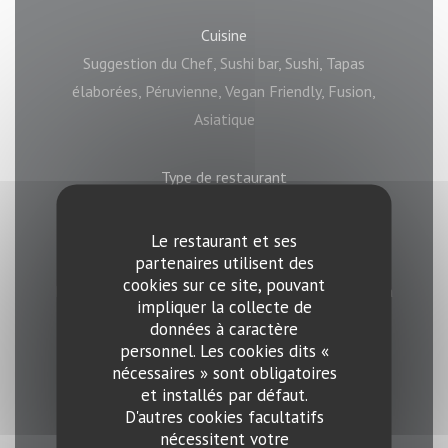
Cuisine
Suggestion du Chef, Sushi bar, Sushi, Tapas
élaborées, Péruvienne, Vegan Friendly, Fusion,
Asiatique
Type de restaurant
Restaurant & Bar
Le restaurant et ses
partenaires utilisent des
Services
cookies sur ce site, pouvant
Privatisation, Climatisation, Accès aux personnes à
impliquer la collecte de
mobilité réduite, Terrasse, Wifi
données à caractère
personnel. Les cookies dits «
nécessaires » sont obligatoires
Moyens de paiement
et installés par défaut.
Paiement Sans Contact, Titres restaurant,
D'autres cookies facultatifs
Espèces, Visa, Chèques, American Express, Carte
nécessitent votre